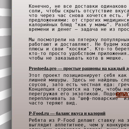
Конечно, не все доставки одинаково
соли, чтобы скрыть отсутствие вкус
что через час снова хочется есть. 
предложениями: от строгих медицинс
калорийных блюд "как у мамы". Разо
времени и денег — задача не из про
Мы посмотрели на пятерку популярны
работают и доставляют. Не будем хо
плюсы и свои "косяки". Кто-то бере
кто-то просто удобством приложения
чтобы не заказывать кота в мешке.
Prostoeda.pro — простые рационы на каждый д
Этот проект позиционирует себя как
лишней мишуры. Здесь не найдешь сл
соусов, зато есть честная еда: гре
Концепция строится на том, чтобы н
ema
перегружая его экзотикой. Подойдет
переплачивать за "шеф-поварские" и
часто теряют вид.
P-Food.ru — баланс вкуса и калорий
Ребята из P-Food делают ставку на 
выглядит аппетитнее, чем у конкуре