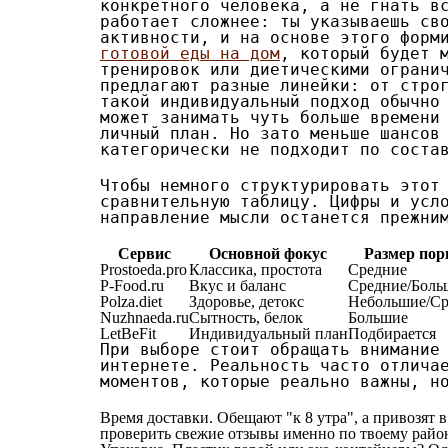
конкретного человека, а не гнать в
работает сложнее: ты указываешь св
активности, и на основе этого форм
готовой еды на дом
, который будет 
тренировок или диетическими ограни
предлагают разные линейки: от стро
такой индивидуальный подход обычно
может занимать чуть больше времени
личный план. Но зато меньше шансов
категорически не подходит по соста
Чтобы немного структурировать этот
сравнительную таблицу. Цифры и усл
направление мысли останется прежни
Сервис
Основной фокус
Размер пор
Prostoeda.pro
Классика, простота
Средние
P-Food.ru
Вкус и баланс
Средние/Боль
Polza.diet
Здоровье, детокс
Небольшие/Ср
Nuzhnaeda.ru
Сытность, белок
Большие
LetBeFit
Индивидуальный план
Подбирается
При выборе стоит обращать внимание
интернете. Реальность часто отлича
моментов, которые реально важны, н
Время доставки. Обещают "к 8 утра", а привозят 
проверить свежие отзывы именно по твоему району