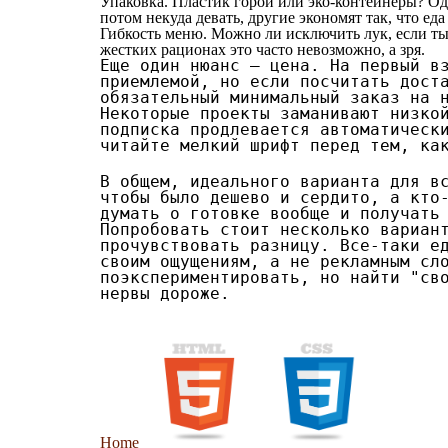
Упаковка. Пластик горой или эко-контейнеры? О
потом некуда девать, другие экономят так, что е
Гибкость меню. Можно ли исключить лук, если ты
жестких рационах это часто невозможно, а зря.
Еще один нюанс — цена. На первый в
приемлемой, но если посчитать дост
обязательный минимальный заказ на 
Некоторые проекты заманивают низко
подписка продлевается автоматическ
читайте мелкий шрифт перед тем, ка
В общем, идеального варианта для в
чтобы было дешево и сердито, а кто
думать о готовке вообще и получать
Попробовать стоит несколько вариан
прочувствовать разницу. Все-таки е
своим ощущениям, а не рекламным сл
поэкспериментировать, но найти "св
нервы дороже.
Home