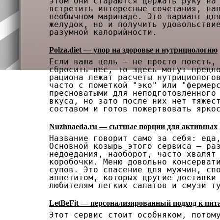
этом они стараются держать руку на
встретить интересные сочетания, на
необычном маринаде. Это вариант дл
желудок, но и получить удовольстви
разумной калорийности.
Polza.diet — упор на здоровье и нутрициологию
Если ваша цель — не просто поесть,
сбросить вес, то здесь могут предл
рациона лежат расчеты нутрициолого
часто с пометкой "эко" или "фермер
пресноватыми для неподготовленного
вкуса, но зато после них нет тяжес
составом и готов пожертвовать ярко
Nuzhnaeda.ru — сытные порции для активных
Название говорит само за себя: еда
Основной козырь этого сервиса — ра
недоедания, наоборот, часто хвалят
коробочки. Меню довольно консерват
супов. Это спасение для мужчин, сп
аппетитом, которых другие доставки
любителям легких салатов и смузи т
LetBeFit — персонализированный подход к пи
Этот сервис стоит особняком, потом